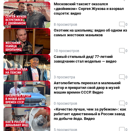
Московский таксист оказался
«двойником» Сергея Жукова и взорвал
соцсети: видео
8 просмотров
0
Охотник на школьниц: видео об одном из
самых жестоких маньяков
10 просмотров
0
Самый стильный дед! 77-летний
заводчанин стал моделью — видео
3 просмотра
0
Автолюбитель переехал в маленький
хутор и превратил свой двор в музей
машин времен СССР. Видео
0 просмотров
0
«Качество лучше, чем за рубежом»: как
работает единственный в России завод
по добыче йода. Видео
5 просмотров
0