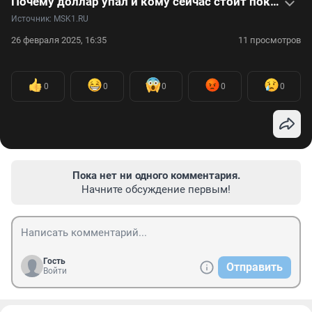
Почему доллар упал и кому сейчас стоит покупать валюту: видеоинтервью с экономистом
Источник: 
MSK1.RU
26 февраля 2025, 16:35
11 просмотров
0
0
0
0
0
Пока нет ни одного комментария.
Начните обсуждение первым!
Гость
Отправить
Войти