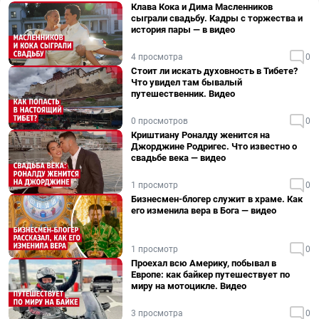
Клава Кока и Дима Масленников
сыграли свадьбу. Кадры с торжества и
история пары — в видео
4 просмотра
0
Стоит ли искать духовность в Тибете?
Что увидел там бывалый
путешественник. Видео
0 просмотров
0
Криштиану Роналду женится на
Джорджине Родригес. Что известно о
свадьбе века — видео
1 просмотр
0
Бизнесмен-блогер служит в храме. Как
его изменила вера в Бога — видео
1 просмотр
0
Проехал всю Америку, побывал в
Европе: как байкер путешествует по
миру на мотоцикле. Видео
3 просмотра
0