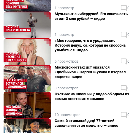
1 просмотр
0
Музыкант с киберрукой. Его конечность
стоит 3 млн рублей — видео
1 просмотр
0
«Мне говорили, что я уродливая».
История девушки, которая не способна
улыбаться. Видео
5 просмотров
0
Московский таксист оказался
«двойником» Сергея Жукова и взорвал
соцсети: видео
8 просмотров
0
Охотник на школьниц: видео об одном из
самых жестоких маньяков
10 просмотров
0
Самый стильный дед! 77-летний
заводчанин стал моделью — видео