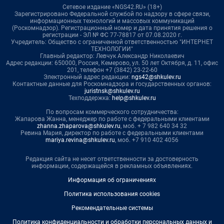
Сетевое издание «NGS42.RU» (18+)
Зарегистрировано Федеральной службой по надзору в сфере связи,
информационных технологий и массовых коммуникаций
(Роскомнадзор). Регистрационный номер и дата принятия решения о
регистрации - ЭЛ № ФС 77-78817 от 07.08.2020 г.
Учредитель: Общество с ограниченной ответственностью "ИНТЕРНЕТ
ТЕХНОЛОГИИ"
Главный редактор: Левчук Александр Николаевич
Адрес редакции: 650000, Россия, Кемерово, ул. 50 лет Октября, д. 11, офис
201, телефон +7 (3842) 23-22-60
Электронный адрес редакции:
ngs42@shkulev.ru
Контактные данные для Роскомнадзора и государственных органов:
juristnsk@shkulev.ru
Техподдержка:
help@shkulev.ru
По вопросам коммерческого сотрудничества:
Жапарова Жанна, менеджер по работе с федеральными клиентами
zhanna.zhaparova@shkulev.ru
, моб. + 7 982 640 34 32
Ревина Мария, директор по работе с федеральными клиентами
mariya.revina@shkulev.ru
, моб. +7 910 402 4056
Редакция сайта не несет ответственности за достоверность
информации, содержащейся в рекламных объявлениях.
Информация об ограничениях
Политика использования cookies
Рекомендательные системы
Политика конфиденциальности и обработки персональных данных и