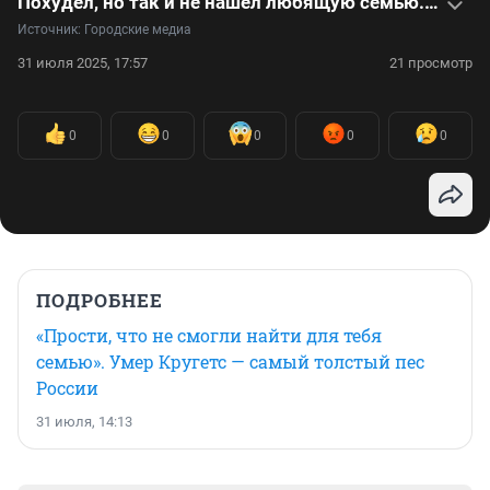
Похудел, но так и не нашёл любящую семью. Умер самый толстый пес России — видеоистория
Источник: 
Городские медиа
31 июля 2025, 17:57
21 просмотр
0
0
0
0
0
ПОДРОБНЕЕ
«Прости, что не смогли найти для тебя
семью». Умер Кругетс — самый толстый пес
России
31 июля, 14:13