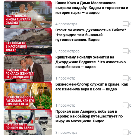
Клава Кока и Дима Масленников
сыграли свадьбу. Кадры с торжества и
история пары — в видео
4 просмотра
0
Стоит ли искать духовность в Тибете?
Что увидел там бывалый
путешественник. Видео
0 просмотров
0
Криштиану Роналду женится на
Джорджине Родригес. Что известно о
свадьбе века — видео
1 просмотр
0
Бизнесмен-блогер служит в храме. Как
его изменила вера в Бога — видео
1 просмотр
0
Проехал всю Америку, побывал в
Европе: как байкер путешествует по
миру на мотоцикле. Видео
3 просмотра
0