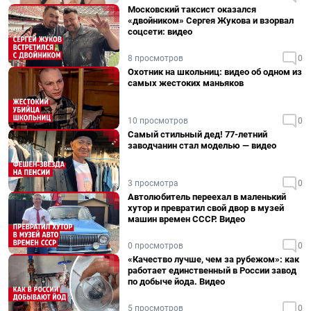
Московский таксист оказался
«двойником» Сергея Жукова и взорвал
соцсети: видео
8 просмотров
0
Охотник на школьниц: видео об одном из
самых жестоких маньяков
10 просмотров
0
Самый стильный дед! 77-летний
заводчанин стал моделью — видео
3 просмотра
0
Автолюбитель переехал в маленький
хутор и превратил свой двор в музей
машин времен СССР. Видео
0 просмотров
0
«Качество лучше, чем за рубежом»: как
работает единственный в России завод
по добыче йода. Видео
5 просмотров
0