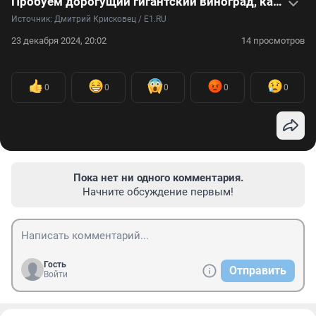
Пробуем дорогущий гигантский виноград, каждая ягода которого размером со сливу: видео
Источник: 
Дмитрий Крисковец / E1.RU
23 декабря 2024, 20:02
14 просмотров
0
0
0
0
0
Пока нет ни одного комментария.
Начните обсуждение первым!
Гость
Отправить
Войти