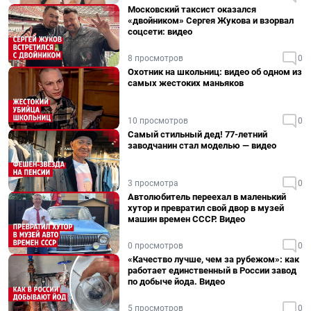
Московский таксист оказался
«двойником» Сергея Жукова и взорвал
соцсети: видео
8 просмотров
0
Охотник на школьниц: видео об одном из
самых жестоких маньяков
10 просмотров
0
Самый стильный дед! 77-летний
заводчанин стал моделью — видео
3 просмотра
0
Автолюбитель переехал в маленький
хутор и превратил свой двор в музей
машин времен СССР. Видео
0 просмотров
0
«Качество лучше, чем за рубежом»: как
работает единственный в России завод
по добыче йода. Видео
5 просмотров
0