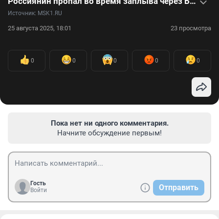
Россиянин пропал во время заплыва через Босфор: видео
Источник: 
MSK1.RU
25 августа 2025, 18:01
23 просмотра
0
0
0
0
0
Пока нет ни одного комментария.
Начните обсуждение первым!
Гость
Отправить
Войти