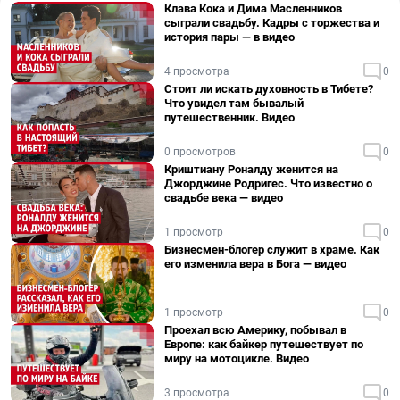
Клава Кока и Дима Масленников
сыграли свадьбу. Кадры с торжества и
история пары — в видео
4 просмотра
0
Стоит ли искать духовность в Тибете?
Что увидел там бывалый
путешественник. Видео
0 просмотров
0
Криштиану Роналду женится на
Джорджине Родригес. Что известно о
свадьбе века — видео
1 просмотр
0
Бизнесмен-блогер служит в храме. Как
его изменила вера в Бога — видео
1 просмотр
0
Проехал всю Америку, побывал в
Европе: как байкер путешествует по
миру на мотоцикле. Видео
3 просмотра
0