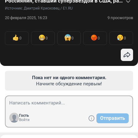
Россиянин, ставший суперзвездой в США, рассказал о жизни за границей: видео
Источник: 
Дмитрий Крисковец / Е1.RU
20 февраля 2025, 16:23
9 просмотров
0
0
0
0
0
Пока нет ни одного комментария.
Начните обсуждение первым!
Гость
Отправить
Войти