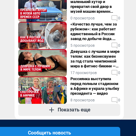
маленький хутор и
превратил свой двор в
музей машин времен
СССР. Видео
0 просмотров
0
«Качество лучше, чем за
рубежом»: как работает
единственный в России
завод по добыче йода.
Видео
5 просмотров
0
Девушка с лучшим в мире
телом: как бизнесвумен
за год стала чемпионкой
мира в фитнес-бикини —
видео
17 просмотров
0
Россиянка выступила
перед полным стадионом
в Африке и украла улыбку
президента — видео
8 просмотров
0
Показать еще
Сообщить новость