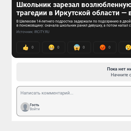
Школьник зарезал возлюбленную и
трагедии в Иркутской области — 
В Шелехове 14-летнего подростка задержали по подозрению в двой
в поножовщину: сначала школьник ранил девушку, а потом напал с
Источник: 
IRCITY.RU
0
0
0
0
Пока нет н
Начните 
Гость
Войти