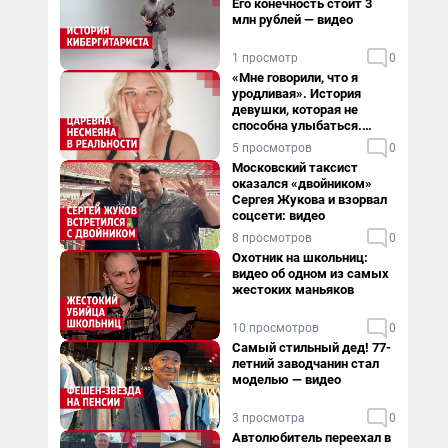
Его конечность стоит 3
млн рублей — видео
1 просмотр
0
«Мне говорили, что я
уродливая». История
девушки, которая не
способна улыбаться.
Видео
5 просмотров
0
Московский таксист
оказался «двойником»
Сергея Жукова и взорвал
соцсети: видео
8 просмотров
0
Охотник на школьниц:
видео об одном из самых
жестоких маньяков
10 просмотров
0
Самый стильный дед! 77-
летний заводчанин стал
моделью — видео
3 просмотра
0
Автолюбитель переехал в