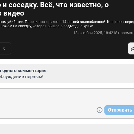
 соседку. Всё, что известно, о
в видео
ном убийстве. Парень поссорился с 14-летней возлюбленной. Конфликт пере
 ножом на соседку, которая вышла в подъезд на крики
13 октября 2025, 18:42
18 просмот
0
и одного комментария.
обсуждение первым!
Отправить