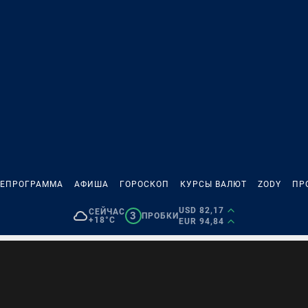
ЛЕПРОГРАММА
АФИША
ГОРОСКОП
КУРСЫ ВАЛЮТ
ZODY
ПР
USD 82,17
СЕЙЧАС
3
ПРОБКИ
+18°C
EUR 94,84