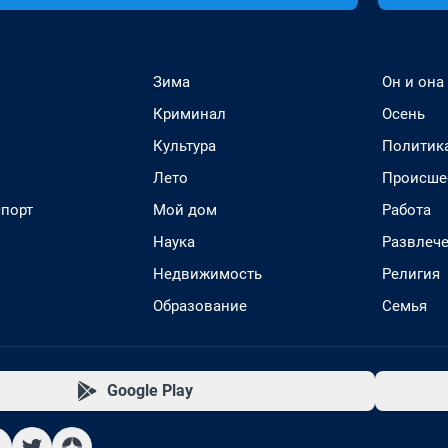
Зима
Он и она
Криминал
Осень
Культура
Политик
Лето
Происше
спорт
Мой дом
Работа
Наука
Развлеч
Недвижимость
Религия
Образование
Семья
Google Play