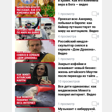
в храме. Как его изменила
вера в Бога — видео
1 просмотр
0
Проехал всю Америку,
побывал в Европе: как
байкер путешествует по
миру на мотоцикле. Видео
4 просмотра
0
Российский ниндзя-
скульптор снялся в
сериале «Дом Дракона».
Видео
1 просмотр
0
Закрыл кофейни и
осваивает новый бизнес:
жизнь алтайского Маугли
после переезда из тайги в
столицу
10 просмотров
0
Все дети одинаковы: как
медвежонок Момота
покорил интернет. Видео
1 просмотр
0
Музыкант с киберрукой.