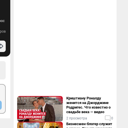
рос
ров
Криштиану Роналду
женится на Джорджине
Родригес. Что известно о
свадьбе века — видео
2 просмотра
0
Бизнесмен-блогер служит