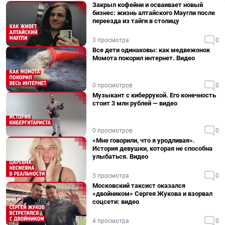
Закрыл кофейни и осваивает новый
бизнес: жизнь алтайского Маугли после
переезда из тайги в столицу
3 просмотра
0
Все дети одинаковы: как медвежонок
Момота покорил интернет. Видео
0 просмотров
0
Музыкант с киберрукой. Его конечность
стоит 3 млн рублей — видео
0 просмотров
0
«Мне говорили, что я уродливая».
История девушки, которая не способна
улыбаться. Видео
3 просмотра
0
Московский таксист оказался
«двойником» Сергея Жукова и взорвал
соцсети: видео
4 просмотра
0