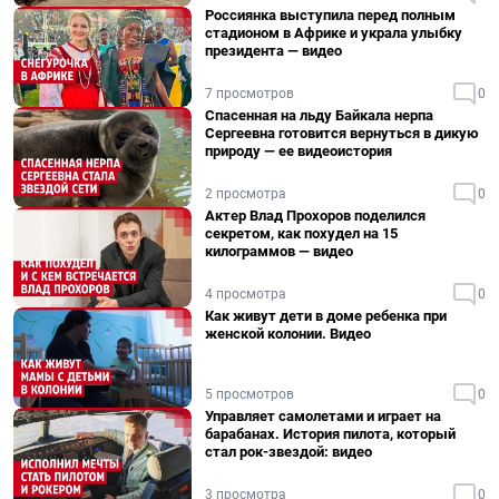
Россиянка выступила перед полным
стадионом в Африке и украла улыбку
президента — видео
7 просмотров
0
Спасенная на льду Байкала нерпа
Сергеевна готовится вернуться в дикую
природу — ее видеоистория
2 просмотра
0
Актер Влад Прохоров поделился
секретом, как похудел на 15
килограммов — видео
4 просмотра
0
Как живут дети в доме ребенка при
женской колонии. Видео
5 просмотров
0
Управляет самолетами и играет на
барабанах. История пилота, который
стал рок-звездой: видео
3 просмотра
0