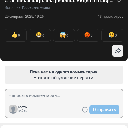
Стая собак загрызла ребенка. Видео о ставропольской трагедии
Источник: 
Городские медиа
25 февраля 2025, 19:25
13 просмотров
0
0
0
0
0
Пока нет ни одного комментария.
Начните обсуждение первым!
Гость
Отправить
Войти