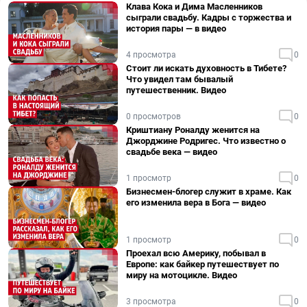
Клава Кока и Дима Масленников
сыграли свадьбу. Кадры с торжества и
история пары — в видео
4 просмотра
0
Стоит ли искать духовность в Тибете?
Что увидел там бывалый
путешественник. Видео
0 просмотров
0
Криштиану Роналду женится на
Джорджине Родригес. Что известно о
свадьбе века — видео
1 просмотр
0
Бизнесмен-блогер служит в храме. Как
его изменила вера в Бога — видео
1 просмотр
0
Проехал всю Америку, побывал в
Европе: как байкер путешествует по
миру на мотоцикле. Видео
3 просмотра
0