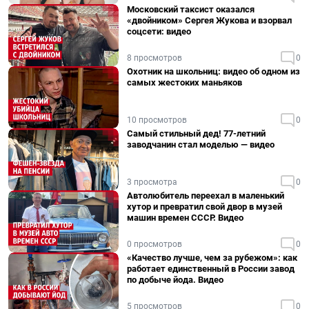
Московский таксист оказался
«двойником» Сергея Жукова и взорвал
соцсети: видео
8 просмотров
0
Охотник на школьниц: видео об одном из
самых жестоких маньяков
10 просмотров
0
Самый стильный дед! 77-летний
заводчанин стал моделью — видео
3 просмотра
0
Автолюбитель переехал в маленький
хутор и превратил свой двор в музей
машин времен СССР. Видео
0 просмотров
0
«Качество лучше, чем за рубежом»: как
работает единственный в России завод
по добыче йода. Видео
5 просмотров
0