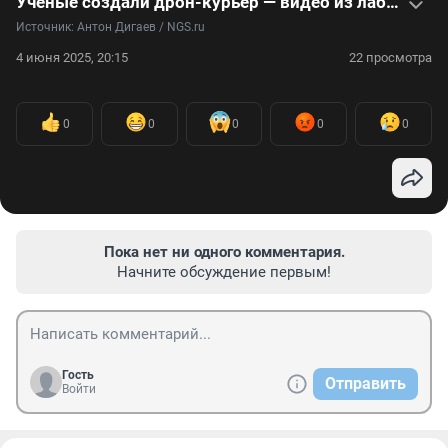
Ученые создали дрон-курьер — видео из лаборатории
Источник: 
Антон Дигаев / NGS.ru
4 июня 2025, 20:15
22 просмотра
0
0
0
0
0
Пока нет ни одного комментария.
Начните обсуждение первым!
Гость
Отправить
Войти