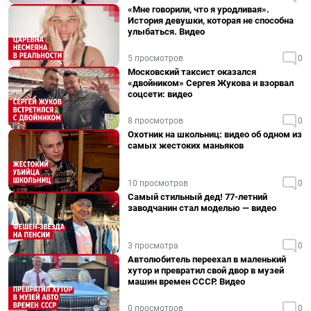
«Мне говорили, что я уродливая».
История девушки, которая не способна
улыбаться. Видео
5 просмотров
0
Московский таксист оказался
«двойником» Сергея Жукова и взорвал
соцсети: видео
8 просмотров
0
Охотник на школьниц: видео об одном из
самых жестоких маньяков
10 просмотров
0
Самый стильный дед! 77-летний
заводчанин стал моделью — видео
3 просмотра
0
Автолюбитель переехал в маленький
хутор и превратил свой двор в музей
машин времен СССР. Видео
0 просмотров
0