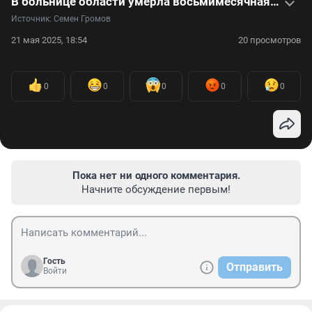
В больнице области умерла восьмимесячная девочка. Видеоинтервью с семьей
Источник: 
Семен Громов
21 мая 2025, 18:54
20 просмотров
0
0
0
0
0
Пока нет ни одного комментария.
Начните обсуждение первым!
Гость
Отправить
Войти