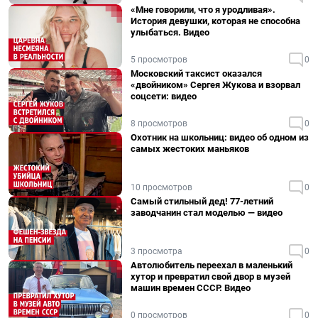
«Мне говорили, что я уродливая».
История девушки, которая не способна
улыбаться. Видео
5 просмотров
0
Московский таксист оказался
«двойником» Сергея Жукова и взорвал
соцсети: видео
8 просмотров
0
Охотник на школьниц: видео об одном из
самых жестоких маньяков
10 просмотров
0
Самый стильный дед! 77-летний
заводчанин стал моделью — видео
3 просмотра
0
Автолюбитель переехал в маленький
хутор и превратил свой двор в музей
машин времен СССР. Видео
0 просмотров
0