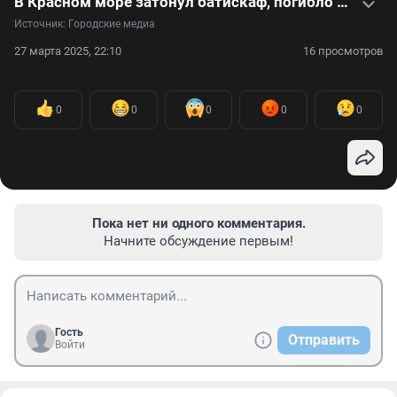
В Красном море затонул батискаф, погибло шесть туристов из России — видео
Источник: 
Городские медиа
27 марта 2025, 22:10
16 просмотров
0
0
0
0
0
Пока нет ни одного комментария.
Начните обсуждение первым!
Гость
Отправить
Войти