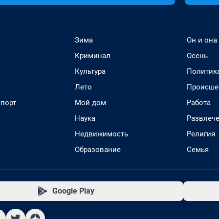
Зима
Он и она
Криминал
Осень
Культура
Политик
Лето
Происше
спорт
Мой дом
Работа
Наука
Развлеч
Недвижимость
Религия
Образование
Семья
Google Play