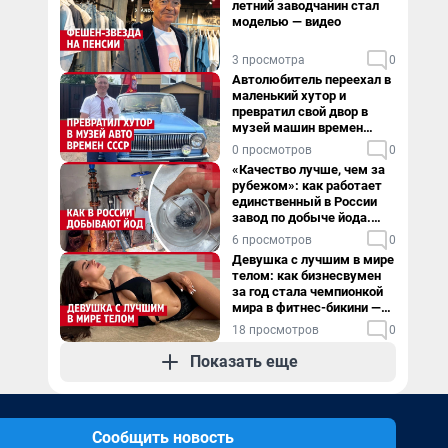
летний заводчанин стал
моделью — видео
3 просмотра
0
Автолюбитель переехал в
маленький хутор и
превратил свой двор в
музей машин времен
СССР. Видео
0 просмотров
0
«Качество лучше, чем за
рубежом»: как работает
единственный в России
завод по добыче йода.
Видео
6 просмотров
0
Девушка с лучшим в мире
телом: как бизнесвумен
за год стала чемпионкой
мира в фитнес-бикини —
видео
18 просмотров
0
Показать еще
Сообщить новость