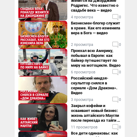
женится на Джорджине
Родригес. Что известно о
свадьбе века — видео
4 просмотра
0
Бизнесмен-блогер служит
в храме. Как его изменила
вера в Бога — видео
2 просмотра
0
Проехал всю Америку,
побывал в Европе: как
байкер путешествует по
миру на мотоцикле. Видео
6 просмотров
0
Российский ниндзя-
скульптор снялся в
сериале «Дом Дракона».
Видео
3 просмотра
0
Закрыл кофейни и
осваивает новый бизнес:
жизнь алтайского Маугли
после переезда из тайги в
столицу
11 просмотров
0
Все дети одинаковы: как