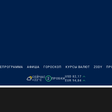
ЛЕПРОГРАММА
АФИША
ГОРОСКОП
КУРСЫ ВАЛЮТ
ZODY
ПР
USD 82,17
СЕЙЧАС
2
ПРОБКИ
+22°C
EUR 94,84