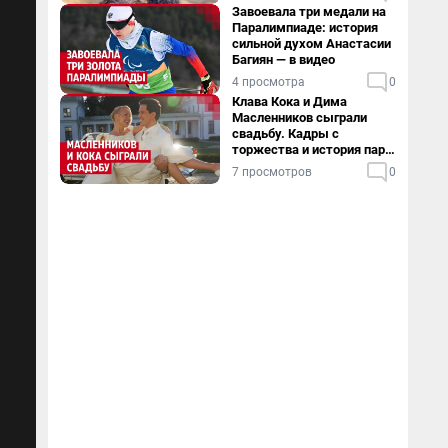
Завоевала три медали на
Паралимпиаде: история
сильной духом Анастасии
Багиян — в видео
4 просмотра
0
Клава Кока и Дима
Масленников сыграли
свадьбу. Кадры с
торжества и история пары
— в видео
7 просмотров
0