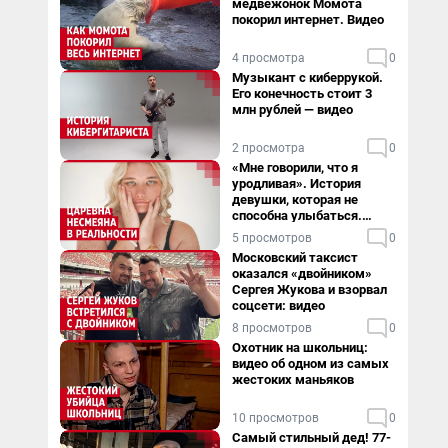
медвежонок Момота
покорил интернет. Видео
4 просмотра
0
Музыкант с киберрукой.
Его конечность стоит 3
млн рублей — видео
2 просмотра
0
«Мне говорили, что я
уродливая». История
девушки, которая не
способна улыбаться.
Видео
5 просмотров
0
Московский таксист
оказался «двойником»
Сергея Жукова и взорвал
соцсети: видео
8 просмотров
0
Охотник на школьниц:
видео об одном из самых
жестоких маньяков
10 просмотров
0
Самый стильный дед! 77-