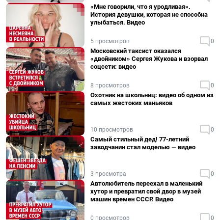
«Мне говорили, что я уродливая».
История девушки, которая не способна
улыбаться. Видео
5 просмотров
0
Московский таксист оказался
«двойником» Сергея Жукова и взорвал
соцсети: видео
8 просмотров
0
Охотник на школьниц: видео об одном из
самых жестоких маньяков
10 просмотров
0
Самый стильный дед! 77-летний
заводчанин стал моделью — видео
3 просмотра
0
Автолюбитель переехал в маленький
хутор и превратил свой двор в музей
машин времен СССР. Видео
0 просмотров
0