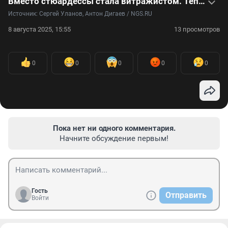
Вместо стюардессы стала витражистом. Теперь ее работы украшают храм Вооруженных Сил — видео
Источник: 
Сергей Уланов, Антон Дигаев / NGS.RU
8 августа 2025, 15:55
13 просмотров
0
0
0
0
0
Пока нет ни одного комментария.
Начните обсуждение первым!
Гость
Отправить
Войти