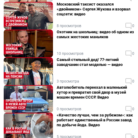
Московский таксист оказался
«двойником» Сергея Жукова и взорвал
соцсети: видео
8 просмотров
0
Охотник на школьниц: видео об одном из
самых жестоких маньяков
10 просмотров
0
Самый стильный дед! 77-летний
заводчанин стал моделью — видео
3 просмотра
0
Автолюбитель переехал в маленький
хутор и превратил свой двор в музей
машин времен СССР. Видео
0 просмотров
0
«Качество лучше, чем за рубежом»: как
работает единственный в России завод
по добыче йода. Видео
5 просмотров
0