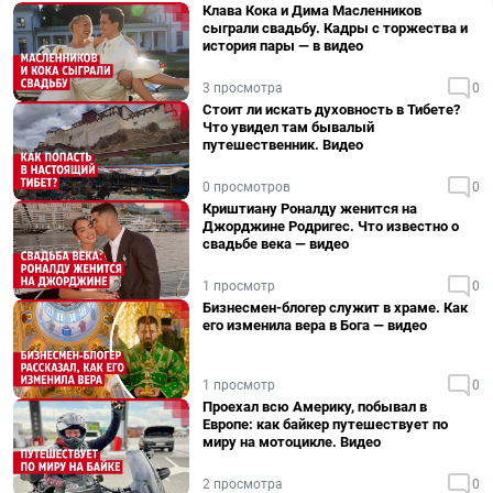
Клава Кока и Дима Масленников
сыграли свадьбу. Кадры с торжества и
история пары — в видео
3 просмотра
0
Стоит ли искать духовность в Тибете?
Что увидел там бывалый
путешественник. Видео
0 просмотров
0
Криштиану Роналду женится на
Джорджине Родригес. Что известно о
свадьбе века — видео
1 просмотр
0
Бизнесмен-блогер служит в храме. Как
его изменила вера в Бога — видео
1 просмотр
0
Проехал всю Америку, побывал в
Европе: как байкер путешествует по
миру на мотоцикле. Видео
2 просмотра
0