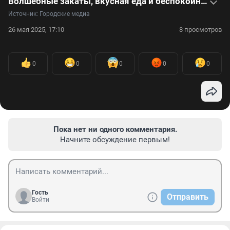
Волшебные закаты, вкусная еда и беспокойные вулканы: фотограф провела месяц на Бали
Источник: 
Городские медиа
26 мая 2025, 17:10
8 просмотров
0
0
0
0
0
Пока нет ни одного комментария.
Начните обсуждение первым!
Гость
Отправить
Войти