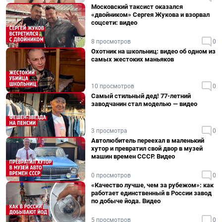
Московский таксист оказался
«двойником» Сергея Жукова и взорвал
соцсети: видео
8 просмотров
0
Охотник на школьниц: видео об одном из
самых жестоких маньяков
10 просмотров
0
Самый стильный дед! 77-летний
заводчанин стал моделью — видео
3 просмотра
0
Автолюбитель переехал в маленький
хутор и превратил свой двор в музей
машин времен СССР. Видео
0 просмотров
0
«Качество лучше, чем за рубежом»: как
работает единственный в России завод
по добыче йода. Видео
5 просмотров
0