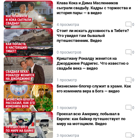
Клава Кока и Дима Масленников
сыграли свадьбу. Кадры с торжества и
история пары — в видео
4 просмотра
0
Стоит ли искать духовность в Тибете?
Что увидел там бывалый
путешественник. Видео
0 просмотров
0
Криштиану Роналду женится на
Джорджине Родригес. Что известно о
свадьбе века — видео
1 просмотр
0
Бизнесмен-блогер служит в храме. Как
его изменила вера в Бога — видео
1 просмотр
0
Проехал всю Америку, побывал в
Европе: как байкер путешествует по
миру на мотоцикле. Видео
3 просмотра
0