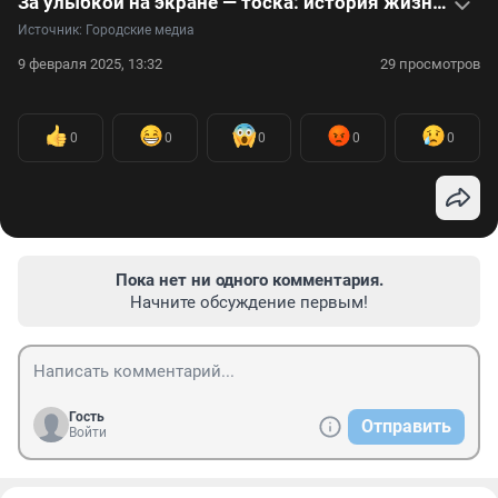
За улыбкой на экране — тоска: история жизни короля эпизодов советского кино
Источник: 
Городские медиа
9 февраля 2025, 13:32
29 просмотров
0
0
0
0
0
Пока нет ни одного комментария.
Начните обсуждение первым!
Гость
Отправить
Войти