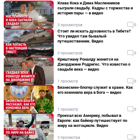
Клава Кока и Дима Масленников
сыграли свадьбу. Кадры с торжества и
история пары — в видео
5 просмотров
0
Стоит ли искать духовность в Тибете?
Что увидел там бывалый
путешественник. Видео
0 просмотров
0
Криштиану Роналду женится на
Джорджине Родригес. Что известно о
свадьбе века — видео
1 просмотр
0
Бизнесмен-блогер служит в храме. Как
его изменила вера в Бога — видео
1 просмотр
0
Проехал всю Америку, побывал в
Европе: как байкер путешествует по
миру на мотоцикле. Видео
3 просмотра
0