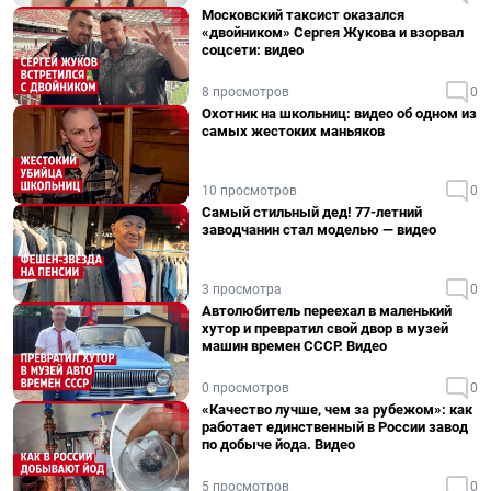
Московский таксист оказался
«двойником» Сергея Жукова и взорвал
соцсети: видео
8 просмотров
0
Охотник на школьниц: видео об одном из
самых жестоких маньяков
10 просмотров
0
Самый стильный дед! 77-летний
заводчанин стал моделью — видео
3 просмотра
0
Автолюбитель переехал в маленький
хутор и превратил свой двор в музей
машин времен СССР. Видео
0 просмотров
0
«Качество лучше, чем за рубежом»: как
работает единственный в России завод
по добыче йода. Видео
5 просмотров
0