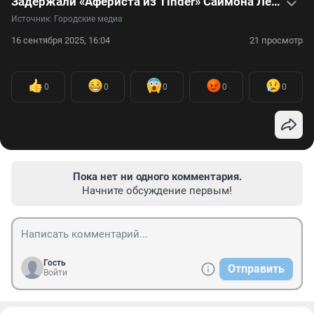
Задержали «Афериста из Tinder» Саймона Леваева: что о нем известно — видео
Источник: 
Городские медиа
16 сентября 2025, 16:04
21 просмотр
0
0
0
0
0
Пока нет ни одного комментария.
Начните обсуждение первым!
Гость
Отправить
Войти