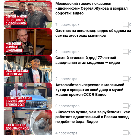
Московский таксист оказался
«двойником» Сергея Жукова и взорвал
соцсети: видео
7 просмотров
0
Охотник на школьниц: видео об одном из
самых жестоких маньяков
9 просмотров
0
Самый стильный дед! 77-летний
заводчанин стал моделью — видео
2 просмотра
0
Автолюбитель переехал в маленький
хутор и превратил свой двор в музей
машин времен СССР. Видео
0 просмотров
0
«Качество лучше, чем за рубежом»: как
работает единственный в России завод
по добыче йода. Видео
4 просмотра
0