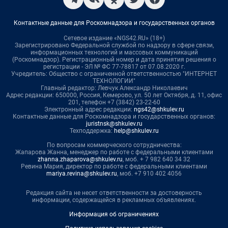
Контактные данные для Роскомнадзора и государственных органов
Сетевое издание «NGS42.RU» (18+)
Зарегистрировано Федеральной службой по надзору в сфере связи,
информационных технологий и массовых коммуникаций
(Роскомнадзор). Регистрационный номер и дата принятия решения о
регистрации - ЭЛ № ФС 77-78817 от 07.08.2020 г.
Учредитель: Общество с ограниченной ответственностью "ИНТЕРНЕТ
ТЕХНОЛОГИИ"
Главный редактор: Левчук Александр Николаевич
Адрес редакции: 650000, Россия, Кемерово, ул. 50 лет Октября, д. 11, офис
201, телефон +7 (3842) 23-22-60
Электронный адрес редакции:
ngs42@shkulev.ru
Контактные данные для Роскомнадзора и государственных органов:
juristnsk@shkulev.ru
Техподдержка:
help@shkulev.ru
По вопросам коммерческого сотрудничества:
Жапарова Жанна, менеджер по работе с федеральными клиентами
zhanna.zhaparova@shkulev.ru
, моб. + 7 982 640 34 32
Ревина Мария, директор по работе с федеральными клиентами
mariya.revina@shkulev.ru
, моб. +7 910 402 4056
Редакция сайта не несет ответственности за достоверность
информации, содержащейся в рекламных объявлениях.
Информация об ограничениях