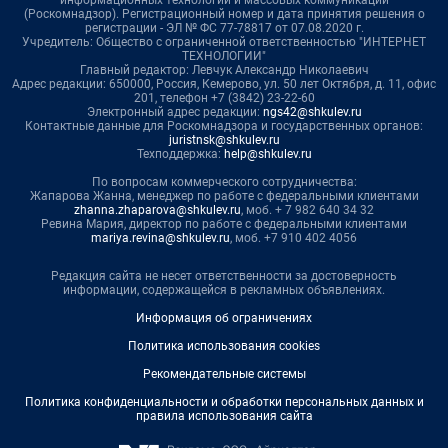
информационных технологий и массовых коммуникаций
(Роскомнадзор). Регистрационный номер и дата принятия решения о
регистрации - ЭЛ № ФС 77-78817 от 07.08.2020 г.
Учредитель: Общество с ограниченной ответственностью "ИНТЕРНЕТ
ТЕХНОЛОГИИ"
Главный редактор: Левчук Александр Николаевич
Адрес редакции: 650000, Россия, Кемерово, ул. 50 лет Октября, д. 11, офис
201, телефон +7 (3842) 23-22-60
Электронный адрес редакции:
ngs42@shkulev.ru
Контактные данные для Роскомнадзора и государственных органов:
juristnsk@shkulev.ru
Техподдержка:
help@shkulev.ru
По вопросам коммерческого сотрудничества:
Жапарова Жанна, менеджер по работе с федеральными клиентами
zhanna.zhaparova@shkulev.ru
, моб. + 7 982 640 34 32
Ревина Мария, директор по работе с федеральными клиентами
mariya.revina@shkulev.ru
, моб. +7 910 402 4056
Редакция сайта не несет ответственности за достоверность
информации, содержащейся в рекламных объявлениях.
Информация об ограничениях
Политика использования cookies
Рекомендательные системы
Политика конфиденциальности и обработки персональных данных и
правила использования сайта