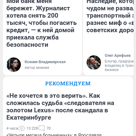
Мой банк меня
Наследие, кото
бережет. Журналист
чудом не разва
хотела снять 200
транспортный э
тысяч, чтобы погасить
разнес миф о «
кредит, — к ней домой
советских доро
приехала служба
безопасности
Олег Арефьев
Блогер, предприн
Ксения Владимирская
владелец в тран
Автор мнения
бизнесе
РЕКОМЕНДУЕМ
«Не хочется в это верить». Как
сложилась судьба «следователя на
золотом Lexus» после скандала в
Екатеринбурге
4 часа
13 228
70
«Четыре месяца больничных»: в Ярославле