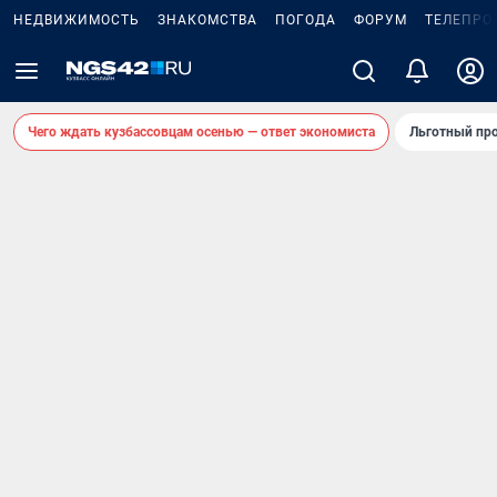
НЕДВИЖИМОСТЬ
ЗНАКОМСТВА
ПОГОДА
ФОРУМ
ТЕЛЕПРО
Чего ждать кузбассовцам осенью — ответ экономиста
Льготный про