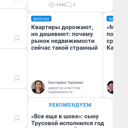
5 835
5
МНЕНИЕ
МНЕНИЕ
Квартиры дорожают,
«Машин
но дешевеют: почему
полете
рынок недвижимости
сравни
сейчас такой странный
Казахс
Екатерина Торопова
Ан
директор агентства
недвижимости
РЕКОМЕНДУЕМ
«Все еще в шоке»: сыну
Трусовой исполнился год