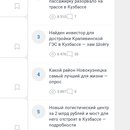
пассажирку разорвало на
трассе в Кузбассе
8 510
7
Найден инвестор для
3
достройки Крапивинской
ГЭС в Кузбассе — зам Шойгу
6 476
35
Какой район Новокузнецка
4
самый лучший для жизни —
опрос
5 897
5
Новый логистический центр
5
за 2 млрд рублей и мост для
него отстроят в Кузбассе —
подробности