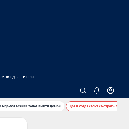
ОМОКОДЫ
ИГРЫ
й мэр-взяточник хочет выйти домой
Где и когда стоит смотреть звездоп