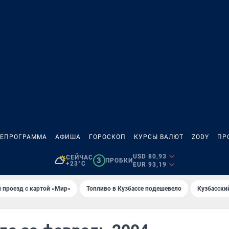
ЛЕПРОГРАММА
АФИША
ГОРОСКОП
КУРСЫ ВАЛЮТ
ZODY
ПР
USD 80,93
СЕЙЧАС
3
ПРОБКИ
+23°C
EUR 93,19
 проезд с картой «Мир»
Топливо в Кузбассе подешевело
Кузбасски