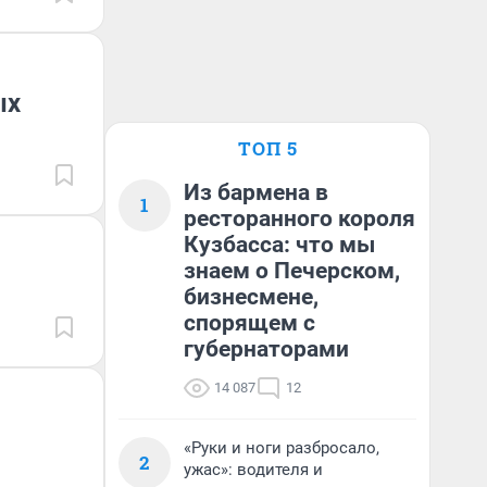
ых
ТОП 5
Из бармена в
1
ресторанного короля
Кузбасса: что мы
знаем о Печерском,
бизнесмене,
спорящем с
губернаторами
14 087
12
«Руки и ноги разбросало,
2
ужас»: водителя и