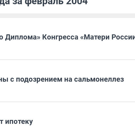
да за февраль 2004
го Диплома» Конгресса «Матери Росси
ны с подозрением на сальмонеллез
т ипотеку