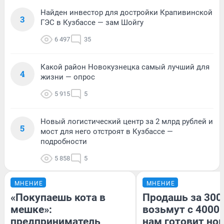
Найден инвестор для достройки Крапивинской
3
ГЭС в Кузбассе — зам Шойгу
6 497
35
Какой район Новокузнецка самый лучший для
4
жизни — опрос
5 915
5
Новый логистический центр за 2 млрд рублей и
5
мост для него отстроят в Кузбассе —
подробности
5 858
5
МНЕНИЕ
МНЕНИЕ
«Покупаешь кота в
Продашь за 3000
мешке»:
возьмут с 4000.
предприниматель
нам готовит но