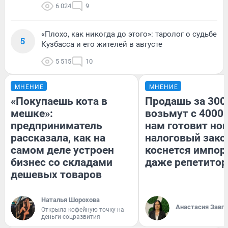
6 024
9
«Плохо, как никогда до этого»: таролог о судьбе
5
Кузбасса и его жителей в августе
5 515
10
МНЕНИЕ
МНЕНИЕ
«Покупаешь кота в
Продашь за 3000
мешке»:
возьмут с 4000.
предприниматель
нам готовит но
рассказала, как на
налоговый зако
самом деле устроен
коснется импор
бизнес со складами
даже репетитор
дешевых товаров
Наталья Шорохова
Анастасия Завг
Открыла кофейную точку на
деньги соцразвития