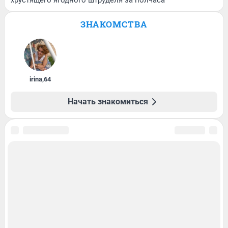
хрустящего ягодного штруделя за полчаса
ЗНАКОМСТВА
irina
,
64
Начать знакомиться