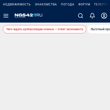
НЕДВИЖИМОСТЬ
ЗНАКОМСТВА
ПОГОДА
ФОРУМ
ТЕЛЕПРО
Чего ждать кузбассовцам осенью — ответ экономиста
Льготный про