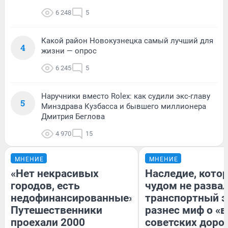
6 248
5
Какой район Новокузнецка самый лучший для
4
жизни — опрос
6 245
5
Наручники вместо Rolex: как судили экс-главу
5
Минздрава Кузбасса и бывшего миллионера
Дмитрия Беглова
4 970
15
МНЕНИЕ
МНЕНИЕ
«Нет некрасивых
Наследие, кото
городов, есть
чудом не разва
недофинансированные».
транспортный э
Путешественники
разнес миф о «
проехали 2000
советских доро