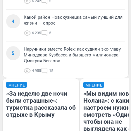
6 242
5
Какой район Новокузнецка самый лучший для
4
жизни — опрос
6 235
5
Наручники вместо Rolex: как судили экс-главу
5
Минздрава Кузбасса и бывшего миллионера
Дмитрия Беглова
4 955
15
МНЕНИЕ
МНЕНИЕ
«За неделю две ночи
«Мы видим нов
были страшные»:
Нолана»: с каки
туристка рассказала об
настроем нужн
отдыхе в Крыму
смотреть «Одис
чтобы она не
выглядела как 