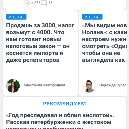
4 875
15
МНЕНИЕ
МНЕНИЕ
Продашь за 3000, налог
«Мы видим нов
возьмут с 4000. Что
Нолана»: с каки
нам готовит новый
настроем нужн
налоговый закон — он
смотреть «Одис
коснется импорта и
чтобы она не
даже репетиторов
выглядела как 
Анастасия Завгородняя
Надежда Губарь
РЕКОМЕНДУЕМ
«Год преследовал и облил кислотой».
Рассказ петербурженки о жестоком