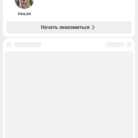
irina
,
64
Начать знакомиться