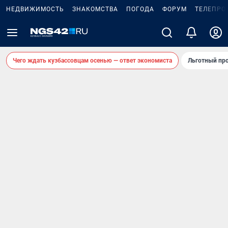
НЕДВИЖИМОСТЬ
ЗНАКОМСТВА
ПОГОДА
ФОРУМ
ТЕЛЕПРО
Чего ждать кузбассовцам осенью — ответ экономиста
Льготный про