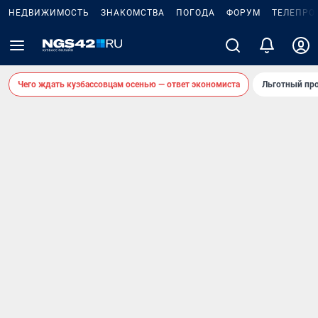
НЕДВИЖИМОСТЬ
ЗНАКОМСТВА
ПОГОДА
ФОРУМ
ТЕЛЕПРО
Чего ждать кузбассовцам осенью — ответ экономиста
Льготный про