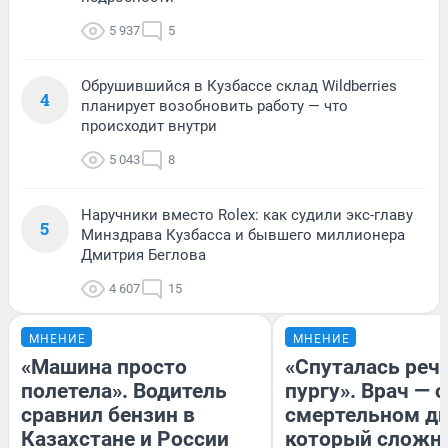
5 937
5
Обрушившийся в Кузбассе склад Wildberries
4
планирует возобновить работу — что
происходит внутри
5 043
8
Наручники вместо Rolex: как судили экс-главу
5
Минздрава Кузбасса и бывшего миллионера
Дмитрия Беглова
4 607
15
МНЕНИЕ
МНЕНИЕ
«Машина просто
«Спуталась речь
полетела». Водитель
пургу». Врач — о
сравнил бензин в
смертельном ди
Казахстане и России
который сложн