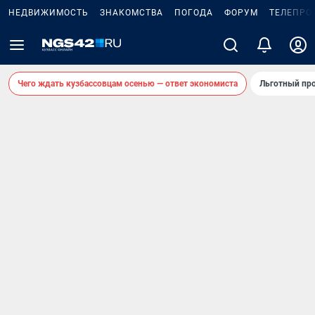
НЕДВИЖИМОСТЬ
ЗНАКОМСТВА
ПОГОДА
ФОРУМ
ТЕЛЕПРО
Чего ждать кузбассовцам осенью — ответ экономиста
Льготный про