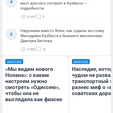
4
мост для него отстроят в Кузбассе —
подробности
6 267
5
Наручники вместо Rolex: как судили экс-главу
5
Минздрава Кузбасса и бывшего миллионера
Дмитрия Беглова
5 002
15
МНЕНИЕ
МНЕНИЕ
«Мы видим нового
Наследие, кото
Нолана»: с каким
чудом не разва
настроем нужно
транспортный э
смотреть «Одиссею»,
разнес миф о «
чтобы она не
советских доро
выглядела как фиаско