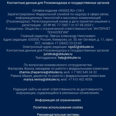
Контактные данные для Роскомнадзора и государственных органов
Сетевое издание «NGS42.RU» (18+)
Зарегистрировано Федеральной службой по надзору в сфере связи,
информационных технологий и массовых коммуникаций
(Роскомнадзор). Регистрационный номер и дата принятия решения о
регистрации - ЭЛ № ФС 77-78817 от 07.08.2020 г.
Учредитель: Общество с ограниченной ответственностью "ИНТЕРНЕТ
ТЕХНОЛОГИИ"
Главный редактор: Левчук Александр Николаевич
Адрес редакции: 650000, Россия, Кемерово, ул. 50 лет Октября, д. 11, офис
201, телефон +7 (3842) 23-22-60
Электронный адрес редакции:
ngs42@shkulev.ru
Контактные данные для Роскомнадзора и государственных органов:
juristnsk@shkulev.ru
Техподдержка:
help@shkulev.ru
По вопросам коммерческого сотрудничества:
Жапарова Жанна, менеджер по работе с федеральными клиентами
zhanna.zhaparova@shkulev.ru
, моб. + 7 982 640 34 32
Ревина Мария, директор по работе с федеральными клиентами
mariya.revina@shkulev.ru
, моб. +7 910 402 4056
Редакция сайта не несет ответственности за достоверность
информации, содержащейся в рекламных объявлениях.
Информация об ограничениях
Политика использования cookies
Рекомендательные системы