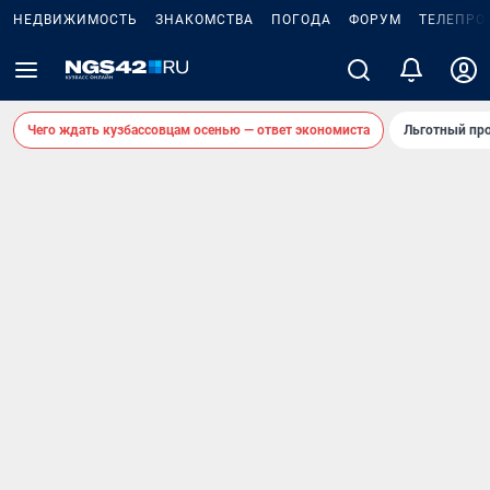
НЕДВИЖИМОСТЬ
ЗНАКОМСТВА
ПОГОДА
ФОРУМ
ТЕЛЕПРО
Чего ждать кузбассовцам осенью — ответ экономиста
Льготный про