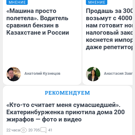
МНЕНИЕ
МНЕНИЕ
«Машина просто
Продашь за 3000
полетела». Водитель
возьмут с 4000.
сравнил бензин в
нам готовит но
Казахстане и России
налоговый зако
коснется импор
даже репетитор
Анатолий Кузнецов
Анастасия Завг
РЕКОМЕНДУЕМ
«Кто-то считает меня сумасшедшей».
Екатеринбурженка приютила дома 200
жирафов — фото и видео
22 часа
20 705
41