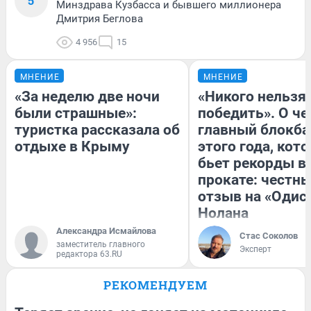
5
Минздрава Кузбасса и бывшего миллионера
Дмитрия Беглова
4 956
15
МНЕНИЕ
МНЕНИЕ
«За неделю две ночи
«Никого нельзя
были страшные»:
победить». О ч
туристка рассказала об
главный блокба
отдыхе в Крыму
этого года, кот
бьет рекорды в
прокате: честн
отзыв на «Одис
Нолана
Александра Исмайлова
Стас Соколов
заместитель главного
Эксперт
редактора 63.RU
РЕКОМЕНДУЕМ