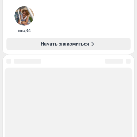
irina
,
64
Начать знакомиться