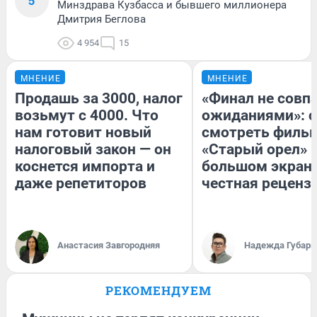
5
Минздрава Кузбасса и бывшего миллионера
Дмитрия Беглова
4 954
15
МНЕНИЕ
МНЕНИЕ
Продашь за 3000, налог
«Финал не совпа
возьмут с 4000. Что
ожиданиями»: с
нам готовит новый
смотреть филь
налоговый закон — он
«Старый орел» 
коснется импорта и
большом экран
даже репетиторов
честная реценз
Анастасия Завгородняя
Надежда Губарь
РЕКОМЕНДУЕМ