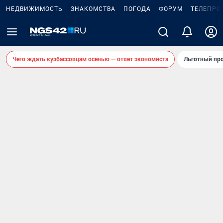
НЕДВИЖИМОСТЬ
ЗНАКОМСТВА
ПОГОДА
ФОРУМ
ТЕЛЕПРО
Чего ждать кузбассовцам осенью — ответ экономиста
Льготный про