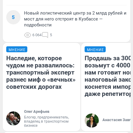
Новый логистический центр за 2 млрд рублей и
5
мост для него отстроят в Кузбассе —
подробности
6 064
5
МНЕНИЕ
МНЕНИЕ
Наследие, которое
Продашь за 3000
чудом не развалилось:
возьмут с 4000.
транспортный эксперт
нам готовит но
разнес миф о «вечных»
налоговый зако
советских дорогах
коснется импор
даже репетитор
Олег Арефьев
Блогер, предприниматель,
Анастасия Завг
владелец в транспортном
бизнесе