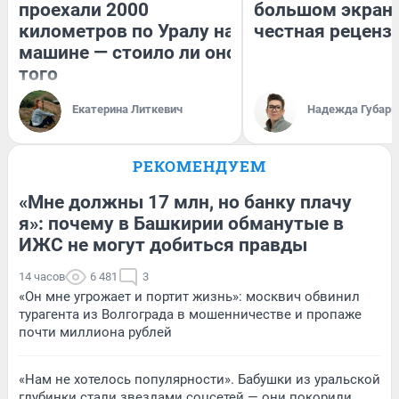
проехали 2000
большом экран
километров по Уралу на
честная реценз
машине — стоило ли оно
того
Екатерина Литкевич
Надежда Губарь
РЕКОМЕНДУЕМ
«Мне должны 17 млн, но банку плачу
я»: почему в Башкирии обманутые в
ИЖС не могут добиться правды
14 часов
6 481
3
«Он мне угрожает и портит жизнь»: москвич обвинил
турагента из Волгограда в мошенничестве и пропаже
почти миллиона рублей
«Нам не хотелось популярности». Бабушки из уральской
глубинки стали звездами соцсетей — они покорили