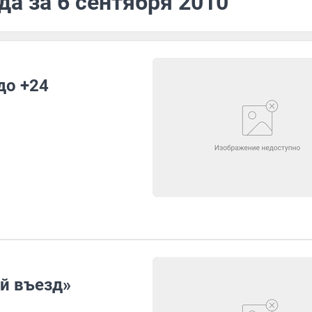
да за 6 сентября 2010
до +24
й въезд»