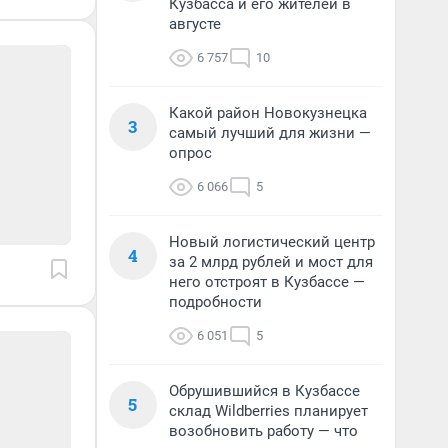
Кузбасса и его жителей в
августе
6 757
10
Какой район Новокузнецка
3
самый лучший для жизни —
опрос
6 066
5
Новый логистический центр
4
за 2 млрд рублей и мост для
него отстроят в Кузбассе —
подробности
6 051
5
Обрушившийся в Кузбассе
5
склад Wildberries планирует
возобновить работу — что