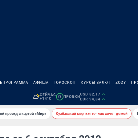
ЛЕПРОГРАММА
АФИША
ГОРОСКОП
КУРСЫ ВАЛЮТ
ZODY
ПР
USD 82,17
СЕЙЧАС
0
ПРОБКИ
+14°C
EUR 94,84
ый проезд с картой «Мир»
Кузбасский мэр-взяточник хочет домой