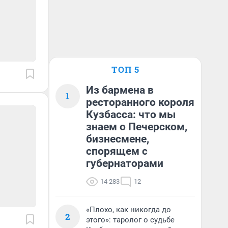
ТОП 5
Из бармена в
1
ресторанного короля
Кузбасса: что мы
знаем о Печерском,
бизнесмене,
спорящем с
губернаторами
14 283
12
«Плохо, как никогда до
2
этого»: таролог о судьбе