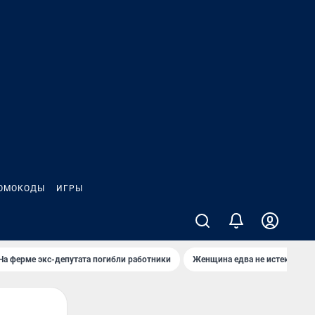
ОМОКОДЫ
ИГРЫ
На ферме экс-депутата погибли работники
Женщина едва не истекла кро