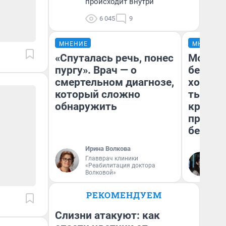
происходит внутри
6 045
9
МНЕНИЕ
МНЕНИЕ
«Спуталась речь, понес
Мой ба
пургу». Врач — о
береже
смертельном диагнозе,
хотела 
который сложно
тысяч,
обнаружить
кредит,
приеха
безопа
Ирина Волкова
Главврач клиники
Кс
«Реабилитация доктора
Ав
Волковой»
РЕКОМЕНДУЕМ
Слизни атакуют: как