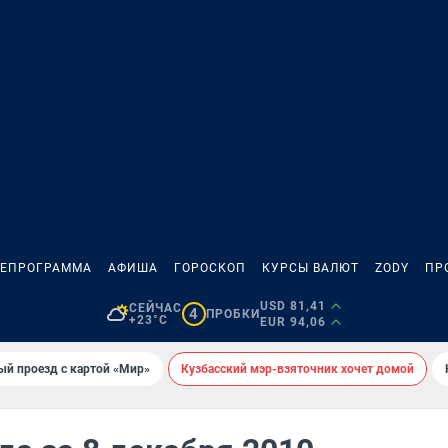
ЛЕПРОГРАММА
АФИША
ГОРОСКОП
КУРСЫ ВАЛЮТ
ZODY
ПР
USD 81,41
СЕЙЧАС
4
ПРОБКИ
+23°C
EUR 94,06
ый проезд с картой «Мир»
Кузбасский мэр-взяточник хочет домой