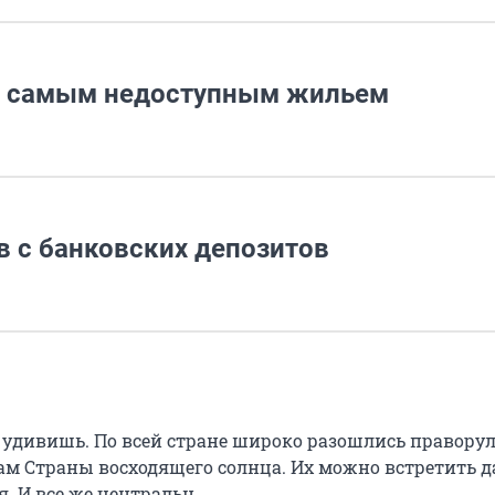
 с самым недоступным жильем
в с банковских депозитов
 удивишь. По всей стране широко разошлись правору
нам Страны восходящего солнца. Их можно встретить 
я. И все же центральн