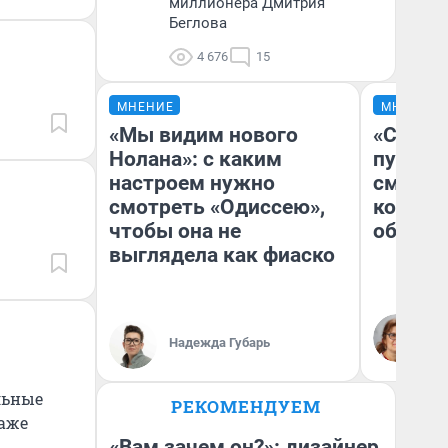
миллионера Дмитрия
Беглова
4 676
15
МНЕНИЕ
МНЕНИЕ
«Мы видим нового
«Спутал
Нолана»: с каким
пургу».
настроем нужно
смерте
смотреть «Одиссею»,
которы
чтобы она не
обнару
выглядела как фиаско
Ир
Гл
Надежда Губарь
«Р
Во
льные
РЕКОМЕНДУЕМ
даже
«Вам зачем он?»: дизайнер