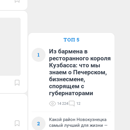
ТОП 5
Из бармена в
1
ресторанного короля
Кузбасса: что мы
знаем о Печерском,
бизнесмене,
спорящем с
губернаторами
14 224
12
Какой район Новокузнецка
2
самый лучший для жизни —