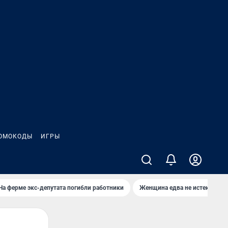
ОМОКОДЫ
ИГРЫ
На ферме экс-депутата погибли работники
Женщина едва не истекла кро