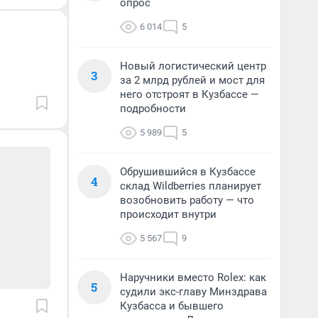
опрос
6 014
5
Новый логистический центр
3
за 2 млрд рублей и мост для
него отстроят в Кузбассе —
подробности
5 989
5
Обрушившийся в Кузбассе
4
склад Wildberries планирует
возобновить работу — что
происходит внутри
5 567
9
Наручники вместо Rolex: как
5
судили экс-главу Минздрава
Кузбасса и бывшего