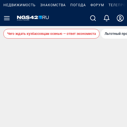
НЕДВИЖИМОСТЬ
ЗНАКОМСТВА
ПОГОДА
ФОРУМ
ТЕЛЕПРО
Чего ждать кузбассовцам осенью — ответ экономиста
Льготный про