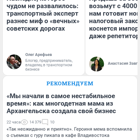
чудом не развалилось:
возьмут с 4000.
транспортный эксперт
нам готовит но
разнес миф о «вечных»
налоговый зако
советских дорогах
коснется импор
даже репетитор
Олег Арефьев
Блогер, предприниматель,
Анастасия Завг
владелец в транспортном
бизнесе
РЕКОМЕНДУЕМ
«Мы начали в самое нестабильное
время»: как многодетная мама из
Архангельска создала свой бизнес
22 часа
14 379
10
«Так неожиданно и приятно». Героиня мема вспомнила
о съемках с гуру пикапа в кафе Владивостока