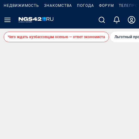
НЕДВИЖИМОСТЬ
ЗНАКОМСТВА
ПОГОДА
ФОРУМ
ТЕЛЕПРО
Чего ждать кузбассовцам осенью — ответ экономиста
Льготный про