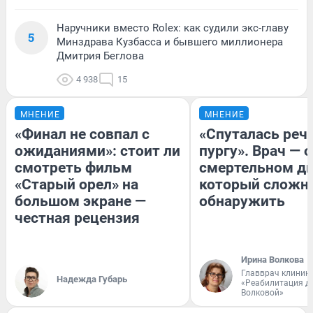
Наручники вместо Rolex: как судили экс-главу
5
Минздрава Кузбасса и бывшего миллионера
Дмитрия Беглова
4 938
15
МНЕНИЕ
МНЕНИЕ
«Финал не совпал с
«Спуталась речь
ожиданиями»: стоит ли
пургу». Врач — о
смотреть фильм
смертельном ди
«Старый орел» на
который сложн
большом экране —
обнаружить
честная рецензия
Ирина Волкова
Главврач клиник
Надежда Губарь
«Реабилитация д
Волковой»