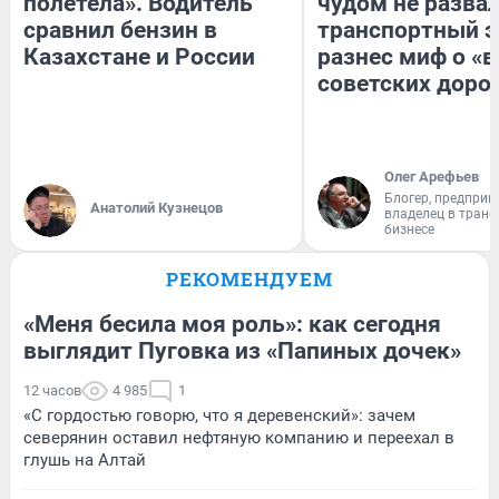
полетела». Водитель
чудом не разва
сравнил бензин в
транспортный э
Казахстане и России
разнес миф о «
советских доро
Олег Арефьев
Блогер, предприн
Анатолий Кузнецов
владелец в тран
бизнесе
РЕКОМЕНДУЕМ
«Меня бесила моя роль»: как сегодня
выглядит Пуговка из «Папиных дочек»
12 часов
4 985
1
«С гордостью говорю, что я деревенский»: зачем
северянин оставил нефтяную компанию и переехал в
глушь на Алтай