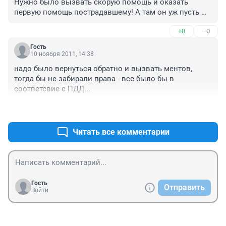
Нужно было вызвать скорую помощь и оказать 
первую помощь пострадавшему! А там он уж пусть 
помирает! А так он нарушил ПДД раз, во вторых он не 
+0
–0
медик и не знает как перевозить пострадавшего 
может у него травма головы и пока он его везет он 
Гость
умрет, а это уже совершено другая статья! Поэтому 
10 ноября 2011, 14:38
если уж совершилась такая трагедия то нужно делать 
надо было вернуться обратно и вызвать ментов, 
все по правилам ПДД, которые оберегут и водителя и 
тогда бы не забирали права - все было бы в 
пострадавшего! Т.е. вызвать скорую помощь либо 
соответсвие с ПДД...
попросить кого нибудь это сделать, оказывать мед 
помошь только в том случае если ты уверен  что 
+0
–0
оказываешь помощь, а не калечить! А уж потом 
можно и ГИБДД вызвать! Но ни как ни иначе!
Читать все комментарии
Гость
Отправить
Войти