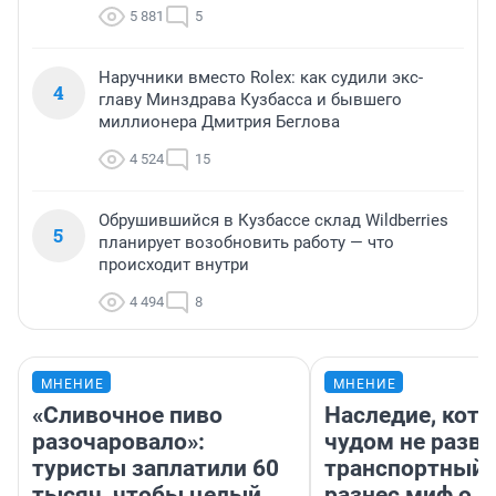
5 881
5
Наручники вместо Rolex: как судили экс-
4
главу Минздрава Кузбасса и бывшего
миллионера Дмитрия Беглова
4 524
15
Обрушившийся в Кузбассе склад Wildberries
5
планирует возобновить работу — что
происходит внутри
4 494
8
МНЕНИЕ
МНЕНИЕ
«Сливочное пиво
Наследие, кото
разочаровало»:
чудом не разва
туристы заплатили 60
транспортный 
тысяч, чтобы целый
разнес миф о 