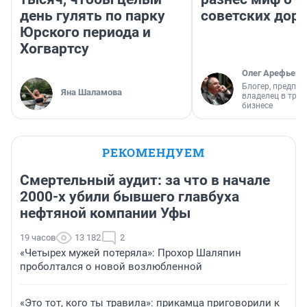
день гулять по парку
советских доро
Юрского периода и
Хогвартсу
Олег Арефьев
Блогер, предпри
Яна Шаламова
владелец в тра
бизнесе
РЕКОМЕНДУЕМ
Смертельный аудит: за что в начале
2000-х убили бывшего главбуха
нефтяной компании Уфы
19 часов
13 182
2
«Четырех мужей потеряла»: Прохор Шаляпин
проболтался о новой возлюбленной
«Это тот, кого ты травила»: прикамца приговорили к