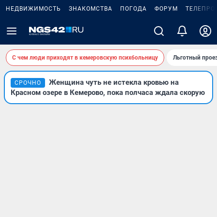
НЕДВИЖИМОСТЬ
ЗНАКОМСТВА
ПОГОДА
ФОРУМ
ТЕЛЕПРО
С чем люди приходят в кемеровскую психбольницу
Льготный проез
Женщина чуть не истекла кровью на
СРОЧНО
Красном озере в Кемерово, пока полчаса ждала скорую