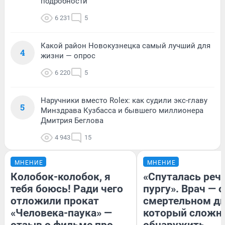
подробности
6 231
5
Какой район Новокузнецка самый лучший для
4
жизни — опрос
6 220
5
Наручники вместо Rolex: как судили экс-главу
5
Минздрава Кузбасса и бывшего миллионера
Дмитрия Беглова
4 943
15
МНЕНИЕ
МНЕНИЕ
Колобок-колобок, я
«Спуталась речь
тебя боюсь! Ради чего
пургу». Врач — о
отложили прокат
смертельном ди
«Человека-паука» —
который сложн
отзыв о фильме про
обнаружить