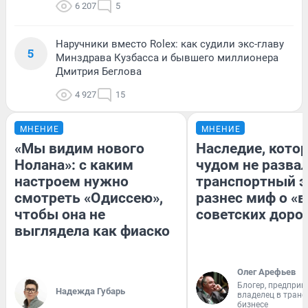
6 207
5
Наручники вместо Rolex: как судили экс-главу
5
Минздрава Кузбасса и бывшего миллионера
Дмитрия Беглова
4 927
15
МНЕНИЕ
МНЕНИЕ
«Мы видим нового
Наследие, кото
Нолана»: с каким
чудом не разва
настроем нужно
транспортный э
смотреть «Одиссею»,
разнес миф о «
чтобы она не
советских доро
выглядела как фиаско
Олег Арефьев
Блогер, предприн
Надежда Губарь
владелец в тран
бизнесе