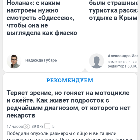
Нолана»: с каким
были страшные
настроем нужно
туристка расска
смотреть «Одиссею»,
отдыхе в Крым
чтобы она не
выглядела как фиаско
Александра Исм
Надежда Губарь
заместитель глав
редактора 63.RU
РЕКОМЕНДУЕМ
Теряет зрение, но гоняет на мотоцикле
и скейте. Как живет подросток с
редчайшим диагнозом, от которого нет
лекарств
17 часов
39 078
5
Победили опухоль размером с яйцо и вытащили
младенца с того света. Пять историй врачей из Тюмени