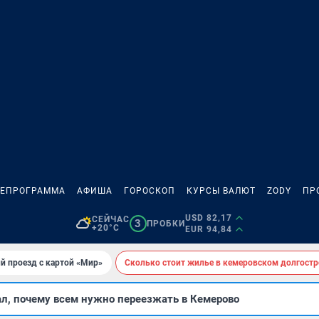
ЛЕПРОГРАММА
АФИША
ГОРОСКОП
КУРСЫ ВАЛЮТ
ZODY
ПР
USD 82,17
СЕЙЧАС
3
ПРОБКИ
+20°C
EUR 94,84
й проезд с картой «Мир»
Сколько стоит жилье в кемеровском долгостр
ал, почему всем нужно переезжать в Кемерово