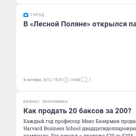
ГОРОД
В «Лесной Поляне» открылся п
8 октября, 2012, 15:31
5 682
1
БИЗНЕС
ЭКОНОМИКА
Как продать 20 баксов за 200?
Каждый год профессор Макс Базерман прода
Harvard Business School двадцатидолларов
номинала. Его рекорд – продажа $20 за $204. 