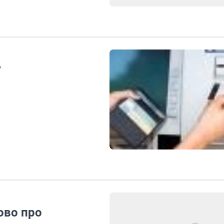
?
ово про