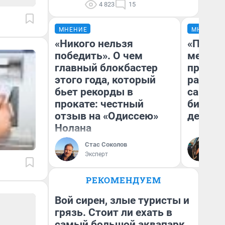
4 823
15
МНЕНИЕ
МНЕНИЕ
«Никого нельзя
«Покуп
победить». О чем
мешке»
главный блокбастер
предпр
этого года, который
рассказ
бьет рекорды в
самом 
прокате: честный
бизнес
отзыв на «Одиссею»
дешевы
Нолана
На
Стас Соколов
От
Эксперт
де
РЕКОМЕНДУЕМ
Вой сирен, злые туристы и
грязь. Стоит ли ехать в
самый большой аквапарк