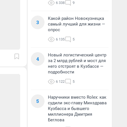
6 338
9
Какой район Новокузнецка
3
самый лучший для жизни —
опрос
6 135
5
Новый логистический центр
4
за 2 млрд рублей и мост для
него отстроят в Кузбассе —
подробности
6 122
5
Наручники вместо Rolex: как
5
судили экс-главу Минздрава
Кузбасса и бывшего
миллионера Дмитрия
Беглова