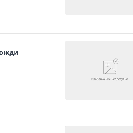
дожди