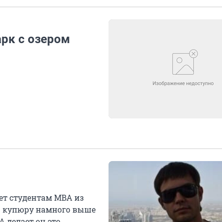
арк с озером
ет студентам MBA из
ую купюру намного выше
А делает он это