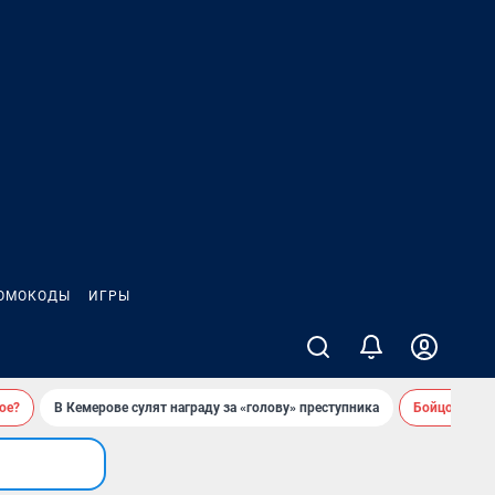
ОМОКОДЫ
ИГРЫ
ое?
В Кемерове сулят награду за «голову» преступника
Бойцовский 