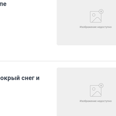
пе
окрый снег и