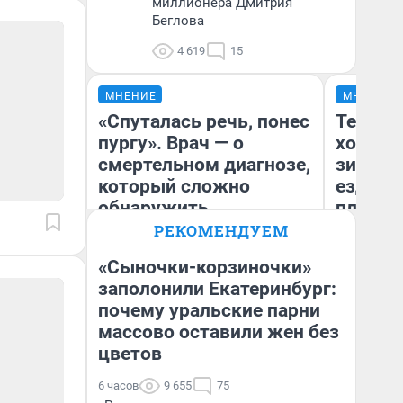
миллионера Дмитрия
Беглова
4 619
15
МНЕНИЕ
МНЕНИЕ
«Спуталась речь, понес
Тепло 
пургу». Врач — о
холодн
смертельном диагнозе,
зимой.
который сложно
ездит н
обнаружить
плюсы 
РЕКОМЕНДУЕМ
«Сыночки-корзиночки»
Ирина Волкова
заполонили Екатеринбург:
Главврач клиники
почему уральские парни
Д
«Реабилитация доктора
Волковой»
массово оставили жен без
цветов
6 часов
9 655
75