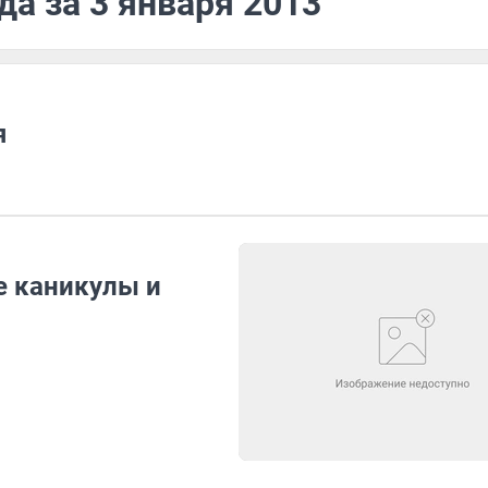
да за 3 января 2013
я
е каникулы и