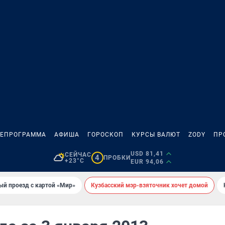
ЛЕПРОГРАММА
АФИША
ГОРОСКОП
КУРСЫ ВАЛЮТ
ZODY
ПР
USD 81,41
СЕЙЧАС
4
ПРОБКИ
+23°C
EUR 94,06
ый проезд с картой «Мир»
Кузбасский мэр-взяточник хочет домой