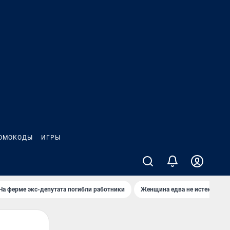
ОМОКОДЫ
ИГРЫ
На ферме экс-депутата погибли работники
Женщина едва не истекла кро