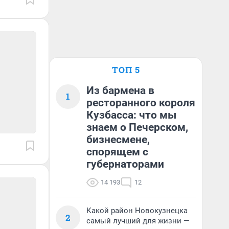
ТОП 5
Из бармена в
1
ресторанного короля
Кузбасса: что мы
знаем о Печерском,
бизнесмене,
спорящем с
губернаторами
14 193
12
Какой район Новокузнецка
2
самый лучший для жизни —