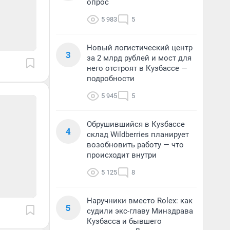
опрос
5 983
5
Новый логистический центр
3
за 2 млрд рублей и мост для
него отстроят в Кузбассе —
подробности
5 945
5
Обрушившийся в Кузбассе
4
склад Wildberries планирует
возобновить работу — что
происходит внутри
5 125
8
Наручники вместо Rolex: как
5
судили экс-главу Минздрава
Кузбасса и бывшего