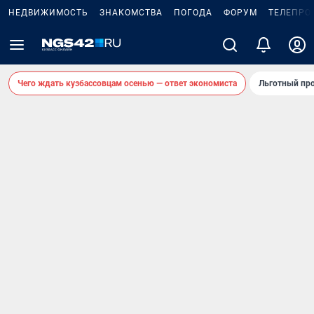
НЕДВИЖИМОСТЬ
ЗНАКОМСТВА
ПОГОДА
ФОРУМ
ТЕЛЕПРО
Чего ждать кузбассовцам осенью — ответ экономиста
Льготный про