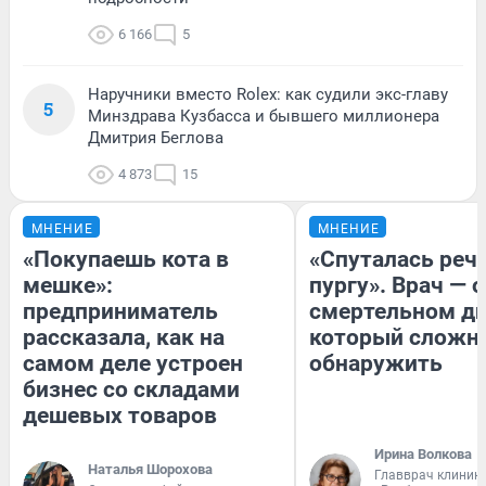
6 166
5
Наручники вместо Rolex: как судили экс-главу
5
Минздрава Кузбасса и бывшего миллионера
Дмитрия Беглова
4 873
15
МНЕНИЕ
МНЕНИЕ
«Покупаешь кота в
«Спуталась речь
мешке»:
пургу». Врач — о
предприниматель
смертельном ди
рассказала, как на
который сложн
самом деле устроен
обнаружить
бизнес со складами
дешевых товаров
Ирина Волкова
Наталья Шорохова
Главврач клиник