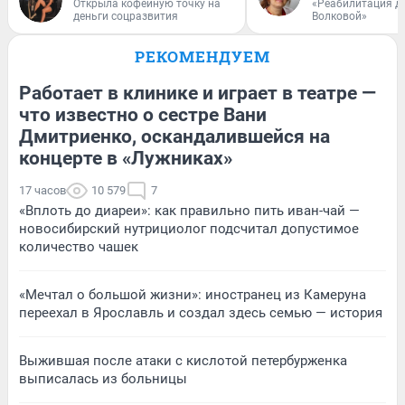
Открыла кофейную точку на
«Реабилитация д
деньги соцразвития
Волковой»
РЕКОМЕНДУЕМ
Работает в клинике и играет в театре —
что известно о сестре Вани
Дмитриенко, оскандалившейся на
концерте в «Лужниках»
17 часов
10 579
7
«Вплоть до диареи»: как правильно пить иван-чай —
новосибирский нутрициолог подсчитал допустимое
количество чашек
«Мечтал о большой жизни»: иностранец из Камеруна
переехал в Ярославль и создал здесь семью — история
Выжившая после атаки с кислотой петербурженка
выписалась из больницы