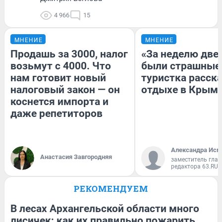
4 966
15
МНЕНИЕ
МНЕНИЕ
Продашь за 3000, налог
«За неделю две
возьмут с 4000. Что
были страшные
нам готовит новый
туристка расска
налоговый закон — он
отдыхе в Крым
коснется импорта и
даже репетиторов
Александра Исм
Анастасия Завгородняя
заместитель глав
редактора 63.RU
РЕКОМЕНДУЕМ
В лесах Архангельской области много
лисичек: как их правильно пожарить