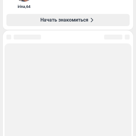
irina
,
64
Начать знакомиться